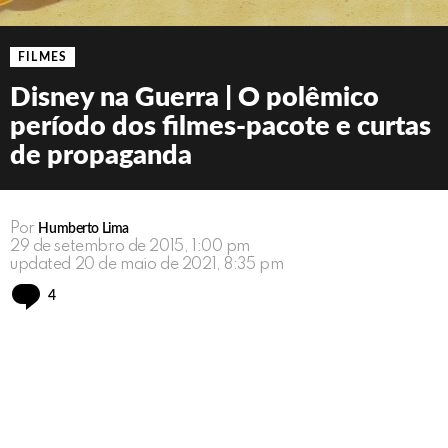
FILMES
Disney na Guerra | O polêmico
período dos filmes-pacote e curtas
de propaganda
Por
Humberto Lima
29 de setembro de 2015, 1:00 pm
updated
20 de maio de 2021, 8:35 pm
Comments
4