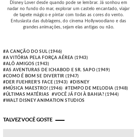
Disney Lover desde quando pode se lembrar. Já sonhou em
nadar no fundo do mar, explorar um castelo encantado, viajar
de tapete mágico e pintar com todas as cores do vento.
Entusiasta das dublagens, do cinema Hollywoodiano e das
grandes animações, sejam elas antigas ou não.
A CANÇÃO DO SUL (1946)
A VITÓRIA PELA FORÇA AÉREA (1943)
ALÔ AMIGOS (1943)
AS AVENTURAS DE ICHABOD E SR. SAPO (1949)
COMO É BOM SE DIVERTIR (1947)
DER FUEHRER’S FACE (1943)
DISNEY
MÚSICA MAESTRO! (1946)
TEMPO DE MELODIA (1948)
ÚLTIMAS MATÉRIAS
VOCÊ JÁ FOI À BAHIA? (1944)
WALT DISNEY ANIMATION STUDIOS
TALVEZ VOCÊ GOSTE