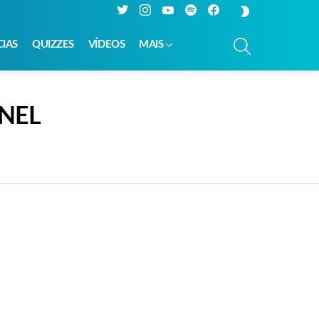
Twitter
Instagram
YouTube
Spotify
Facebook
SWITCH
SKIN
PESQUISAR
CIAS
QUIZZES
VÍDEOS
MAIS
NEL