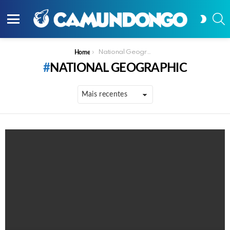
P
SWITC
SKIN
Menu
You are here:
National Geographic
Home
NATIONAL GEOGRAPHIC
PUBLICAÇÕES
MAIS
RECENTES