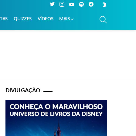
Twitter
Instagram
YouTube
Spotify
Facebook
SWITCH
SKIN
PESQUISAR
CIAS
QUIZZES
VÍDEOS
MAIS
DIVULGAÇÃO