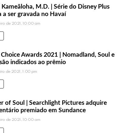
 Kameāloha, M.D. | Série do Disney Plus
 a ser gravada no Havaí
eiro de 2021, 10:00 am
s’ Choice Awards 2021 | Nomadland, Soul e
são indicados ao prêmio
eiro de 2021, 1:00 pm
of Soul | Searchlight Pictures adquire
ntário premiado em Sundance
eiro de 2021, 10:00 am