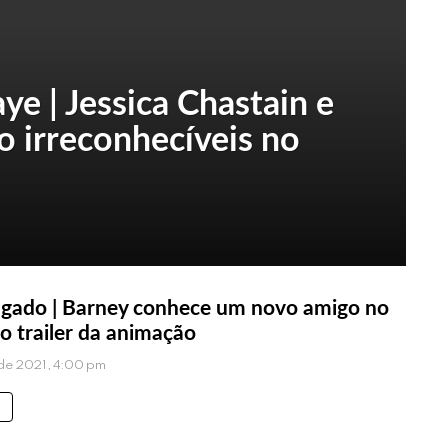
e | Jessica Chastain e
o irreconhecíveis no
gado | Barney conhece um novo amigo no
o trailer da animação
 de 2021, 4:00 pm