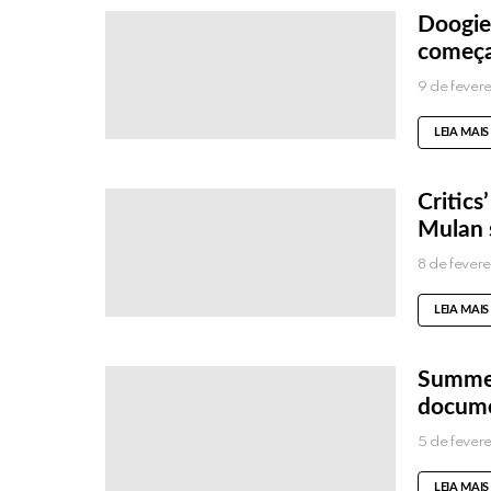
Doogie
começa
9 de fever
LEIA MAIS
Critic
Mulan 
8 de fever
LEIA MAIS
Summer 
docume
5 de fever
LEIA MAIS