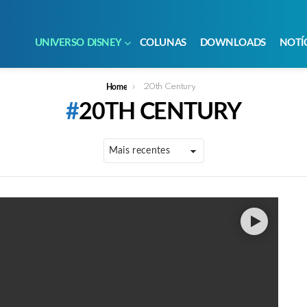
UNIVERSO DISNEY
COLUNAS
DOWNLOADS
NOTÍ
20th Century
Home
20TH CENTURY