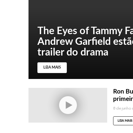
The Eyes of Tammy Fay
Andrew Garfield estã
trailer do drama
LEIA MAIS
Ron Bu
primeir
8 de junho
LEIA MAIS