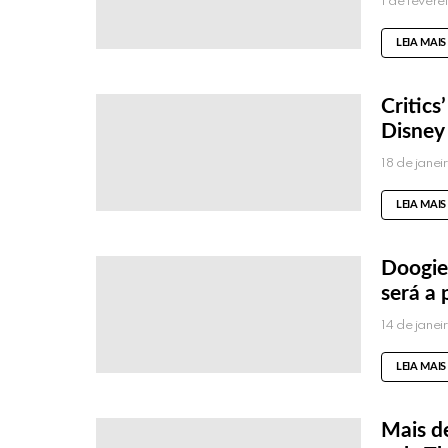
1 de fever
LEIA MAIS
Critics
Disney
18 de jane
LEIA MAIS
Doogie
será a 
14 de jane
LEIA MAIS
Mais d