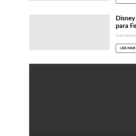
Disney
para F
4 de fever
LEIA MAIS