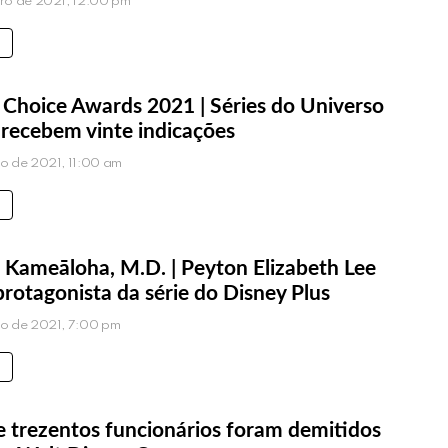
eiro de 2021, 12:00 pm
’ Choice Awards 2021 | Séries do Universo
 recebem vinte indicações
iro de 2021, 11:00 am
 Kameāloha, M.D. | Peyton Elizabeth Lee
protagonista da série do Disney Plus
iro de 2021, 7:00 pm
e trezentos funcionários foram demitidos