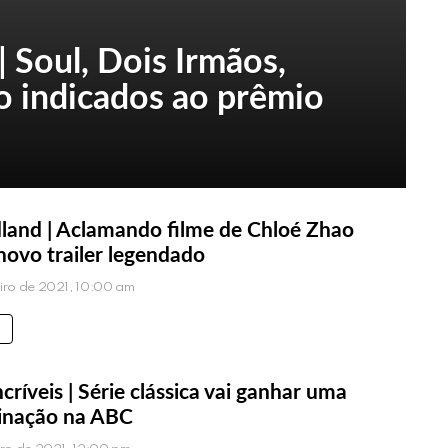
 Soul, Dois Irmãos,
o indicados ao prêmio
and | Aclamando filme de Chloé Zhao
novo trailer legendado
eiro de 2021, 10:00 am
críveis | Série clássica vai ganhar uma
inação na ABC