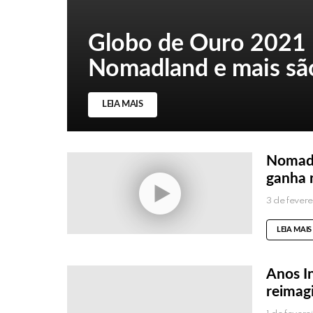
Globo de Ouro 2021 |
Nomadland e mais sã
LEIA MAIS
Nomadl
ganha 
3 de fever
LEIA MAIS
Anos In
reimag