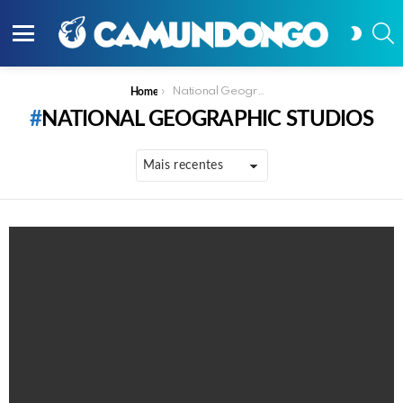
P
SWITC
SKIN
Menu
You are here:
National Geographic Studios
Home
NATIONAL GEOGRAPHIC STUDIOS
PUBLICAÇÕES
MAIS
RECENTES