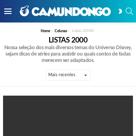
P
SWITC
SKIN
Menu
You are here:
Listas 2000
Home
Colunas
LISTAS 2000
Nossa seleção dos mais diversos temas do Universo Disney,
sejam dicas de séries para assistir ou quais contos de fadas
merecem ser adaptados.
PUBLICAÇÕES
MAIS
RECENTES