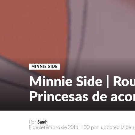
MINNIE SIDE
Minnie Side | Ro
Princesas de ac
Por
Sarah
8 de setembro de 2015, 1:00 pm
updated
17 de 