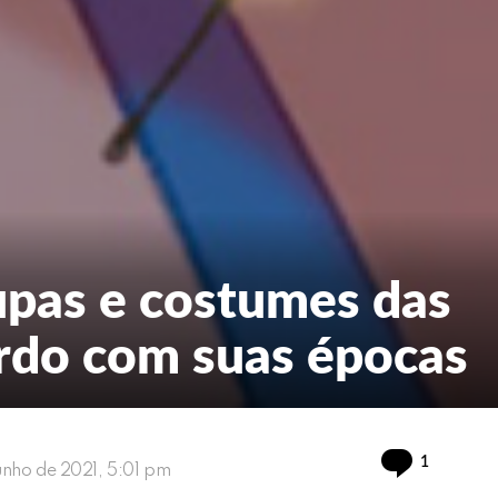
upas e costumes das
ordo com suas épocas
Commen
1
junho de 2021, 5:01 pm