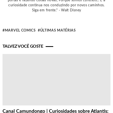
portas e fazendo coisas novas, Porque somos curiosos... E a
curiosidade continua nos conduzindo por novos caminhos.
Siga em frente." - Walt Disney
MARVEL COMICS
ÚLTIMAS MATÉRIAS
TALVEZ VOCÊ GOSTE
Canal Camundongo | Curiosidades sobre Atlantis: