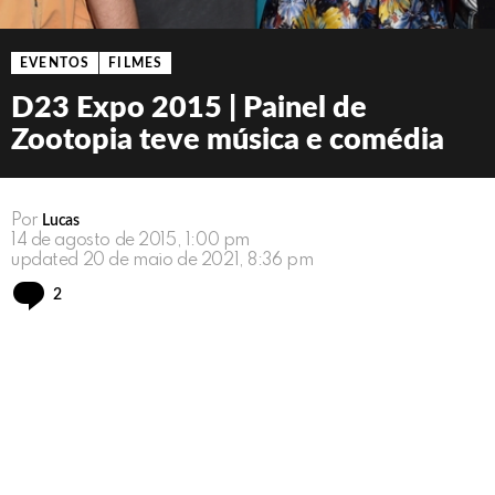
EVENTOS
FILMES
D23 Expo 2015 | Painel de
Zootopia teve música e comédia
Por
Lucas
14 de agosto de 2015, 1:00 pm
updated
20 de maio de 2021, 8:36 pm
Comments
2