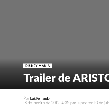
DISNEY MANIA
Trailer de ARIS
Por
Luís Fernando
18 de janeiro de 2012, 4:35 pm
updated
10 de ju