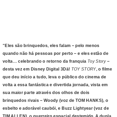
“Eles são brinquedos, eles falam − pelo menos
quando não há pessoas por perto − e eles estão de
volta… celebrando o retorno da franquia
Toy Story
−
desta vez em Disney Digital 3Dä!
TOY STORY
, o filme
que deu início a tudo, leva o público do cinema de
volta a essa fantástica e divertida jornada, vista em
sua maior parte através dos olhos de dois
brinquedos rivais − Woody (voz de TOM HANKS), o
esbelto e adorável caubói, e Buzz Lightyear (voz de
TIM ALLEN), o guerreiro espacial destemido. A dupla