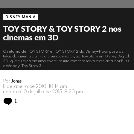
DISNEY MANIA
TOY STORY & TOY STORY 2 nos
cinemas em 3D
O retorno de TOY STORY e TOY STORY 2 da Disney●Pixar para as
telas do cinema dá início a uma celebração Toy Story em Disney Digital
3D, que culmina em uma aventura inteiramente nova estrelada por Buzz
e Woody: Toy Story 3.
Por
Jonas
8 de janeiro de 2010, 10:14 am
updated
10 de julho de 2015, 8:20 pm
Comment
1