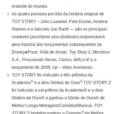
restante do mundo.
As quatro pessoas por trás da história original de
TOY STORY
− John Lasseter, Pete Docter, Andrew
Stanton e o falecido Joe Ranft — são os principais
criadores (escritores e/ou diretores) responsáveis
pela maioria dos lançamentos subsequentes da
Disney●Pixar:
Vida
de Inseto, Toy Story 2, Monstros
S.A., Procurando Nemo
,
Carros
, WALL•E
e o
lançamento de 2009,
Up – Altas Aventuras
.
TOY STORY
foi indicado a três prêmios da
®
®
Academia
e a dois Globos de Ouro
TOY STORY 2
foi indicado a um prêmio da Academia® e a dois
Globos de Ouro® e ganhou o Globo de Ouro® de
Melhor Longa-Metragem/Comédia/Musical.
TOY
®
STORY 2
também ganhou o Grammy
de Melhor