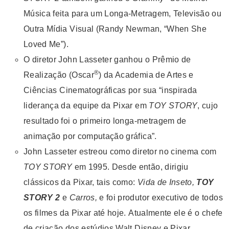
Música feita para um Longa-Metragem, Televisão ou
Outra Mídia Visual (Randy Newman, “When She
Loved Me”).
O diretor John Lasseter ganhou o Prêmio de
®
Realização (Oscar
) da Academia de Artes e
Ciências Cinematográficas por sua “inspirada
liderança da equipe da Pixar em
TOY STORY
, cujo
resultado foi o primeiro longa-metragem de
animação por computação gráfica”.
John Lasseter estreou como diretor no cinema com
TOY STORY
em 1995. Desde então, dirigiu
clássicos da Pixar, tais como:
Vida
de Inseto,
TOY
STORY 2
e
Carros
,
e foi produtor executivo de todos
os filmes da Pixar até hoje. Atualmente ele é o chefe
de criação dos estúdios Walt Disney e Pixar