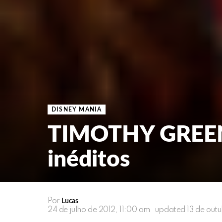
DISNEY MANIA
TIMOTHY GREEN 
inéditos
Por
Lucas
24 de julho de 2012, 11:00 am
updated
13 de out