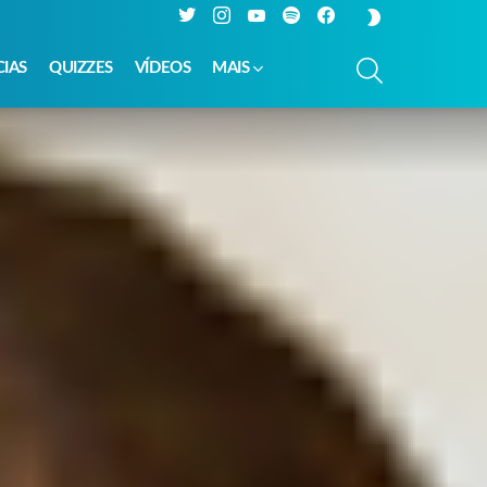
Twitter
Instagram
YouTube
Spotify
Facebook
SWITCH
SKIN
PESQUISAR
CIAS
QUIZZES
VÍDEOS
MAIS