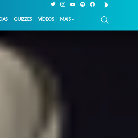
Twitter
Instagram
YouTube
Spotify
Facebook
SWITCH
SKIN
PESQUISAR
CIAS
QUIZZES
VÍDEOS
MAIS