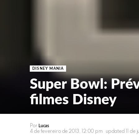
DISNEY MANIA
Super Bowl: Prév
filmes Disney
Por
Lucas
4 de fevereiro de 2013, 12:00 pm
updated
11 de 