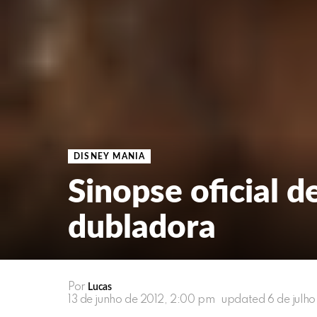
DISNEY MANIA
Sinopse oficial 
dubladora
Por
Lucas
13 de junho de 2012, 2:00 pm
updated
6 de julh