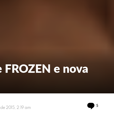
de FROZEN e nova
Comment
5
o de 2015, 2:19 am