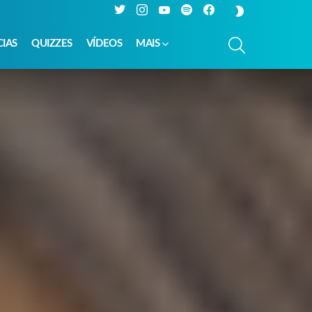
Twitter
Instagram
YouTube
Spotify
Facebook
SWITCH
SKIN
PESQUISAR
CIAS
QUIZZES
VÍDEOS
MAIS