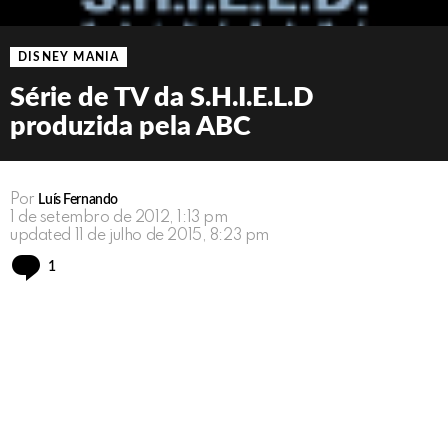
DISNEY MANIA
Série de TV da S.H.I.E.L.D
produzida pela ABC
Por
Luís Fernando
1 de setembro de 2012, 1:13 pm
updated
11 de julho de 2015, 8:23 pm
Comment
1