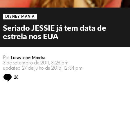
DISNEY MANIA
Seriado JESSIE já tem data de
estreia nos EUA
Por
Lucas Lopes Moreira
3 de setembro de 2011, 3:28 pm
updated
27 de julho de 2015, 12:34 pm
Comments
26