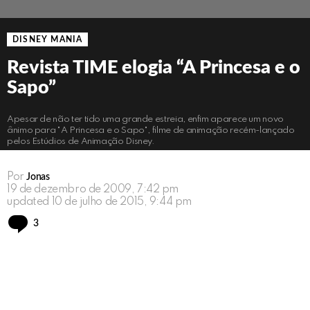
DISNEY MANIA
Revista TIME elogia “A Princesa e o
Sapo”
Apesar de não ter tido uma grande estreia, enfim aparece um novo
ânimo para "A Princesa e o Sapo", filme de animação recém-lançado
pelos Estúdios de Animação Disney.
Por
Jonas
19 de dezembro de 2009, 7:42 pm
updated
10 de julho de 2015, 9:44 pm
Comments
3