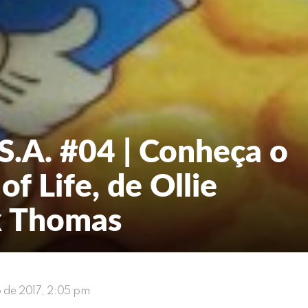
.A. #04 | Conheça o
 of Life, de Ollie
k Thomas
o de 2017, 2:05 pm