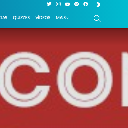
Twitter
Instagram
YouTube
Spotify
Facebook
SWITCH
SKIN
PESQUISAR
CIAS
QUIZZES
VÍDEOS
MAIS