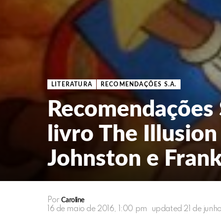
LITERATURA
RECOMENDAÇÕES S.A.
Recomendações S
livro The Illusion
Johnston e Fran
Por
Caroline
16 de maio de 2016, 1:00 pm
updated
21 de junh