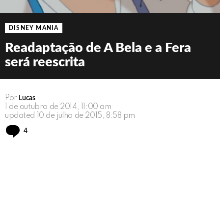
DISNEY MANIA
Readaptação de A Bela e a Fera
será reescrita
Por
Lucas
1 de outubro de 2014, 11:00 am
updated
10 de julho de 2015, 8:58 pm
Comments
4