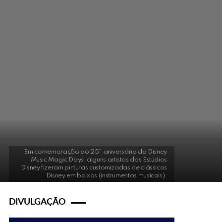
Em comemoração ao 25° aniversário da Disney
Music Magic Days, alguns artistas dos Estúdios
Disney fizeram pinturas customizadas de clássicos
Disney em baixos (instrumentos musicais).
DIVULGAÇÃO
s