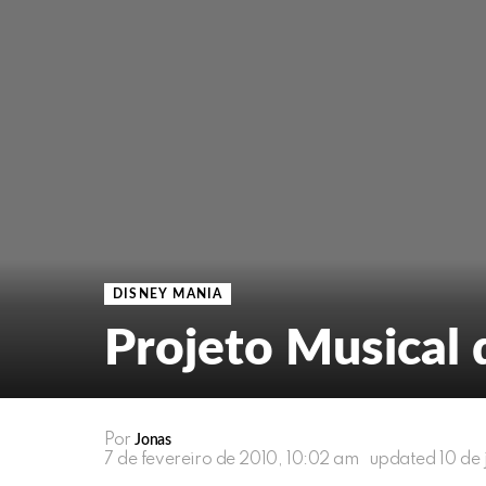
DISNEY MANIA
Projeto Musical
Por
Jonas
7 de fevereiro de 2010, 10:02 am
updated
10 de