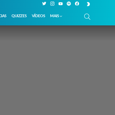
Twitter
Instagram
YouTube
Spotify
Facebook
SWITCH
SKIN
PESQUISAR
CIAS
QUIZZES
VÍDEOS
MAIS