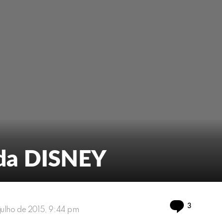
 da DISNEY
Comment
3
 julho de 2015, 9:44 pm