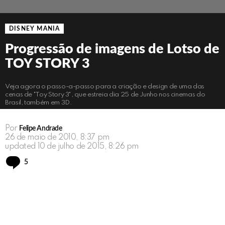
DISNEY MANIA
Progressão de imagens de Lotso de
TOY STORY 3
Veja agora o passo-a-passo para a criação e design de uma das
cenas de "Toy Story 3", que estreia dia 25 de Junho nos cinemas do
Brasil, também em 3D.
Por
Felipe Andrade
26 de maio de 2010, 8:37 pm
updated
10 de julho de 2015, 8:26 pm
Comments
5