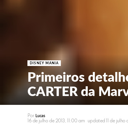
DISNEY MANIA
Primeiros detal
CARTER da Marv
Por
Lucas
16 de julho de 2013, 11:00 am
updated
11 de julh