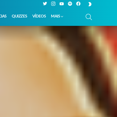
Twitter
Instagram
YouTube
Spotify
Facebook
SWITCH
SKIN
PESQUISAR
CIAS
QUIZZES
VÍDEOS
MAIS