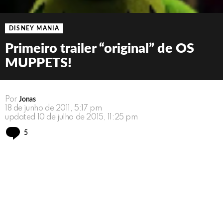
DISNEY MANIA
Primeiro trailer “original” de OS
MUPPETS!
Por
Jonas
18 de junho de 2011, 5:17 pm
updated
10 de julho de 2015, 11:25 pm
Comments
5