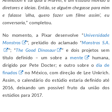
Animation e tal qual a Marvel, é um estúdio movido a
diretores e ideias. Então, se alguém chegasse para mim
e falasse ‘olha, quero fazer um filme assim’, eu
conversaria,
” completou.
No momento, a Pixar desenvolve “
Universidade
Monstros
”, prelúdio do aclamado “
Monstros S.A
.
”; “
The Good Dinosaur
” e dois projetos sem
título definido – um sobre a
mente
humana,
dirigido por Pete Docter; e outro sobre o
dia de
finados
no México, com direção de Lee Unkrich.
Assim, o calendário do estúdio estaria definido até
2016, deixando um possível fruto da união dos
estúdios para 2017.