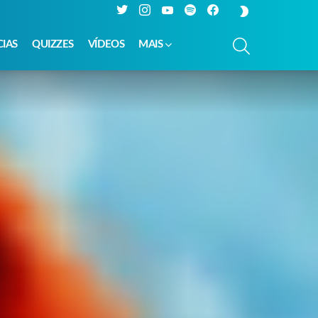
Twitter
Instagram
YouTube
Spotify
Facebook
SWITCH
SKIN
PESQUISAR
CIAS
QUIZZES
VÍDEOS
MAIS