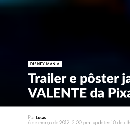
DISNEY MANIA
Trailer e pôster 
VALENTE da Pix
Por
Lucas
6 de março de 2012, 2:00 pm
updated
10 de jul