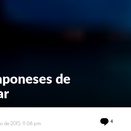
japoneses de
ar
Comment
4
ho de 2015, 11:06 pm