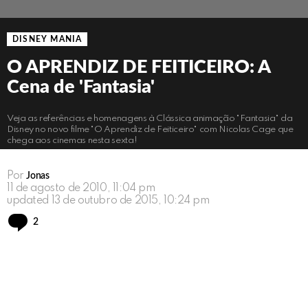
DISNEY MANIA
O APRENDIZ DE FEITICEIRO: A
Cena de 'Fantasia'
Veja as referências e homenagens à Clássica animação "Fantasia" da
Disney no novo filme "O Aprendiz de Feiticeiro" com Nicolas Cage que
chega aos cinemas nesta sexta!
Por
Jonas
11 de agosto de 2010, 11:04 pm
updated
13 de outubro de 2015, 10:24 pm
Comments
2