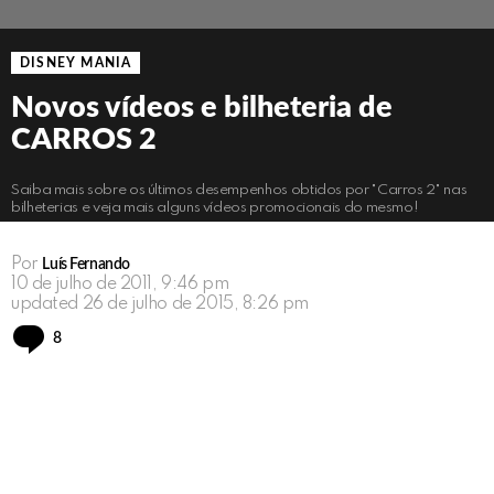
DISNEY MANIA
Novos vídeos e bilheteria de
CARROS 2
Saiba mais sobre os últimos desempenhos obtidos por "Carros 2" nas
bilheterias e veja mais alguns vídeos promocionais do mesmo!
Por
Luís Fernando
10 de julho de 2011, 9:46 pm
updated
26 de julho de 2015, 8:26 pm
Comments
8