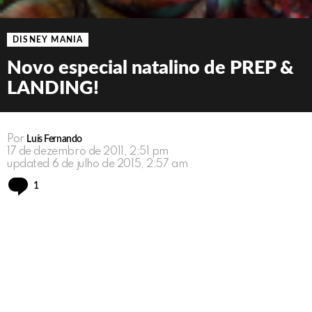
DISNEY MANIA
Novo especial natalino de PREP &
LANDING!
Por
Luís Fernando
17 de dezembro de 2011, 2:51 pm
updated
6 de julho de 2015, 2:57 am
Comment
1