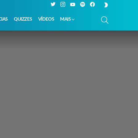
Twitter
Instagram
YouTube
Spotify
Facebook
SWITCH
SKIN
PESQUISAR
CIAS
QUIZZES
VÍDEOS
MAIS