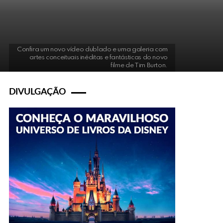
Confira um novo vídeo dublado e uma galeria com
artes conceituais inéditas e fantásticas do novo
filme de Tim Burton.
DIVULGAÇÃO
s