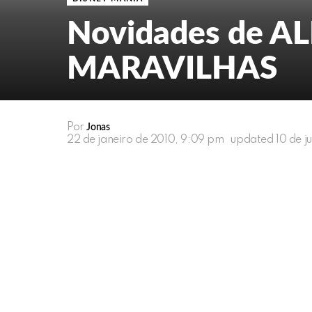
Novidades de A
MARAVILHAS
Por
Jonas
22 de janeiro de 2010, 9:09 pm
updated
10 de j