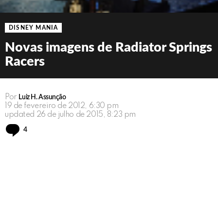
DISNEY MANIA
Novas imagens de Radiator Springs
Racers
Por
Luiz H. Assunção
19 de fevereiro de 2012, 6:30 pm
updated
26 de julho de 2015, 8:23 pm
Comments
4