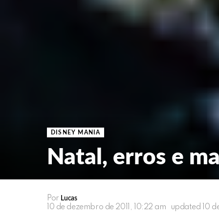
DISNEY MANIA
Natal, erros e 
Por
Lucas
10 de dezembro de 2011, 10:22 am
updated
10 d