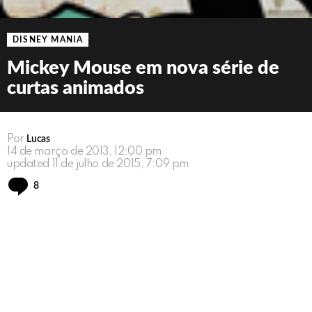
DISNEY MANIA
Mickey Mouse em nova série de
curtas animados
Por
Lucas
14 de março de 2013, 12:00 pm
updated
11 de julho de 2015, 7:09 pm
Comments
8