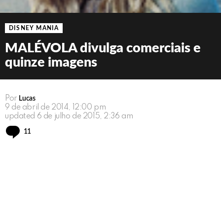
DISNEY MANIA
MALÉVOLA divulga comerciais e
quinze imagens
Por
Lucas
9 de abril de 2014, 12:00 pm
updated
6 de julho de 2015, 2:36 am
Comments
11