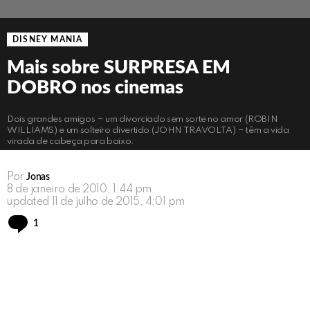
DISNEY MANIA
Mais sobre SURPRESA EM
DOBRO nos cinemas
Dois grandes amigos − um divorciado sem sorte no amor (ROBIN
WILLIAMS) e um solteiro divertido (JOHN TRAVOLTA) − têm a vida
virada de cabeça para baixo.
Por
Jonas
8 de janeiro de 2010, 1:44 pm
updated
11 de julho de 2015, 4:01 pm
Comment
1