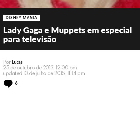
DISNEY MANIA
Lady Gaga e Muppets em especial
para televisão
Por
Lucas
25 de outubro de 2013, 12:00 pm
updated
10 de julho de 2015, 11:14 pm
Comments
6