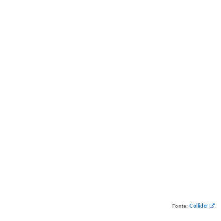
Fonte:
Collider
.