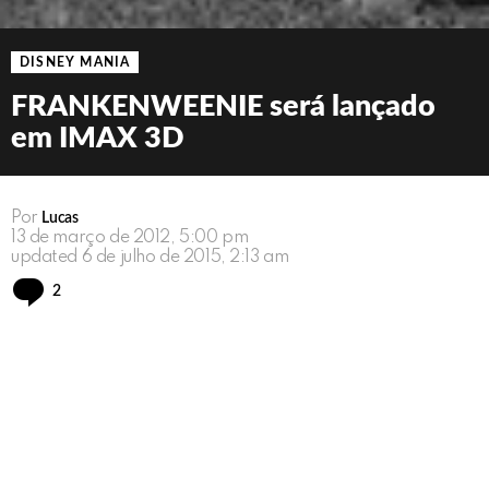
DISNEY MANIA
FRANKENWEENIE será lançado
em IMAX 3D
Por
Lucas
13 de março de 2012, 5:00 pm
updated
6 de julho de 2015, 2:13 am
Comments
2