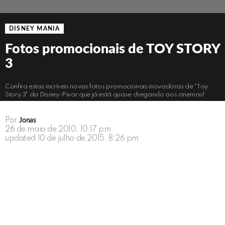
DISNEY MANIA
Fotos promocionais de TOY STORY
3
Confira estas incríveis novas fotos promocionais inovadoras de "Toy
Story 3" da Disney-Pixar que já está quase chegando aos cinemas!
Por
Jonas
26 de maio de 2010, 10:17 pm
updated
10 de julho de 2015, 8:26 pm