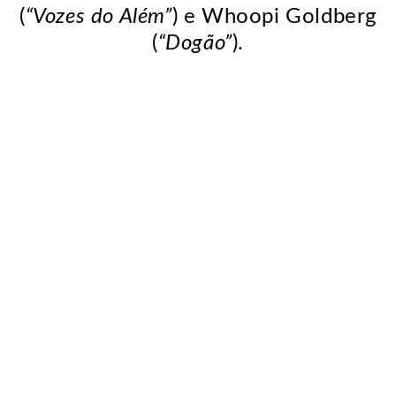
(
“Vozes do Além”
) e Whoopi Goldberg
(
“Dogão”
).