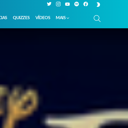
Twitter
Instagram
YouTube
Spotify
Facebook
SWITCH
SKIN
PESQUISAR
CIAS
QUIZZES
VÍDEOS
MAIS