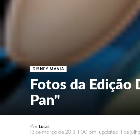
DISNEY MANIA
Fotos da Edição 
Pan"
Por
Lucas
13 de março de 2013, 1:00 pm
updated
11 de jul