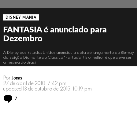
DISNEY MANIA
FANTASIA é anunciado para
Dezembro
A Disney dos Estados Unidos anunciou a data de lançamento do Blu-ray
da Edição Diamante do Clássico "Fantasia"! E o melhor é que deve ser
a mesma do Brasil!
Por
Jonas
27 de abril de 2010, 7:42 pm
updated
13 de outubro de 2015, 10:19 pm
Comments
7