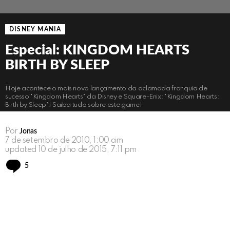
DISNEY MANIA
Especial: KINGDOM HEARTS
BIRTH BY SLEEP
Hoje acontece o mais novo lançamento da aclamada franquia de
sucesso "Kingdom Hearts" da Disney e Square-Enix: "Kingdom Hearts:
Birth by Sleep"! Saiba tudo sobre este game!
Por
Jonas
7 de setembro de 2010, 1:00 am
updated
10 de julho de 2015, 7:11 pm
Comments
5