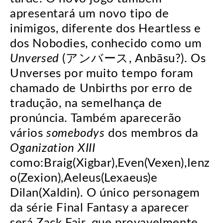
apresentará um novo tipo de
inimigos, diferente dos Heartless e
dos Nobodies, conhecido como um
Unversed
(アンバース, Anbāsu?). Os
Unverses por muito tempo foram
chamado de Unbirths por erro de
tradução, na semelhança de
pronúncia. Também aparecerão
vários
somebodys
dos membros da
Oganization XIII
como:Braig(Xigbar),Even(Vexen),Ienz
o(Zexion),Aeleus(Lexaeus)e
Dilan(Xaldin). O único personagem
da série Final Fantasy a aparecer