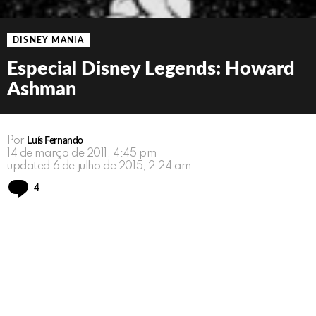
DISNEY MANIA
Especial Disney Legends: Howard
Ashman
Por
Luís Fernando
14 de março de 2011, 4:45 pm
updated
6 de julho de 2015, 2:24 am
Comments
4