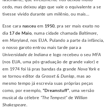
fascinante, que infelizmente nos deixou muito
cedo, mas deixou algo que vale o equivalente a se
tivesse vivido durante um milênio, ou mais…
Esse cara
nasceu
em
1950
, pra ser mais exato no
dia
17 de Maio
, numa cidade chamada
Baltimore
,
em
Maryland
, nos EUA. Pulando a parte da infância,
o nosso garoto entrou mais tarde para a
Universidade de Indiana
e logo recebeu o seu
MFA
(nos EUA, uma pós-graduação de grande valor) e
em 1974 foi lá pras bandas da grande
Nova York
e
se tornou editor da
Grosset & Dunlap
, mas ao
mesmo tempo já escrevia suas próprias peças
como, por exemplo,
“Dreamstuff”
, uma versão
musical da célebre
“The Tempest”
de
Willian
Shakespeare
.