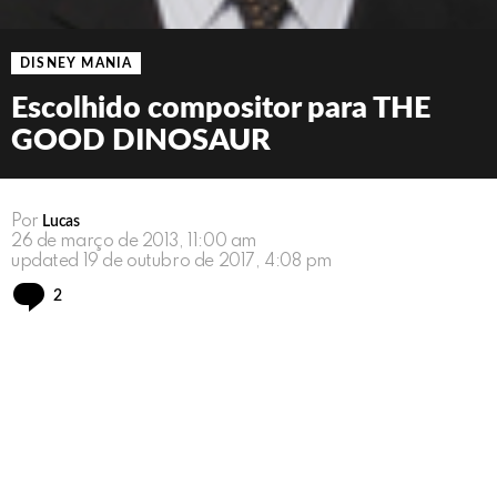
DISNEY MANIA
Escolhido compositor para THE
GOOD DINOSAUR
Por
Lucas
26 de março de 2013, 11:00 am
updated
19 de outubro de 2017, 4:08 pm
Comments
2