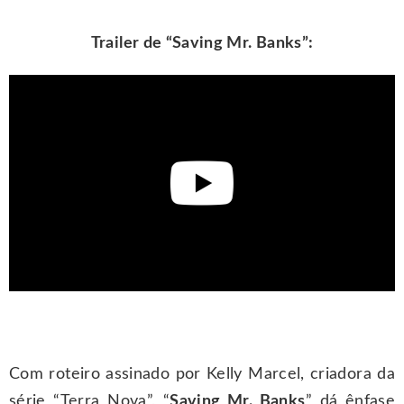
Trailer de “Saving Mr. Banks”:
Com roteiro assinado por Kelly Marcel, criadora da
série “Terra Nova”, “
Saving Mr. Banks
” dá ênfase