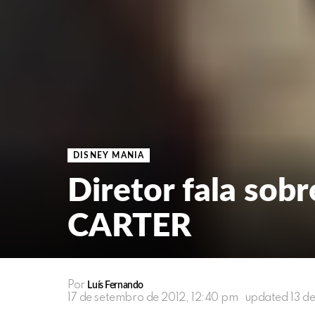
DISNEY MANIA
Diretor fala sob
CARTER
Por
Luís Fernando
17 de setembro de 2012, 12:40 pm
updated
13 d