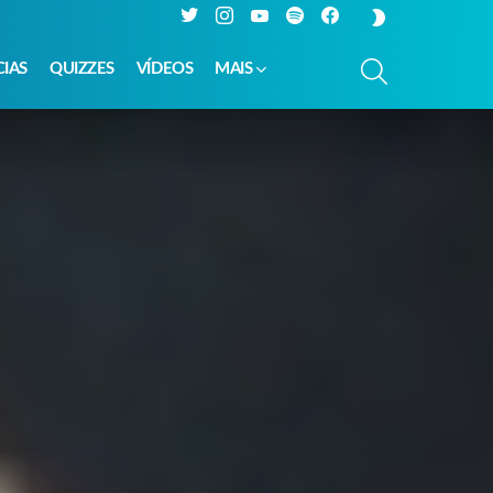
Twitter
Instagram
YouTube
Spotify
Facebook
SWITCH
SKIN
PESQUISAR
CIAS
QUIZZES
VÍDEOS
MAIS