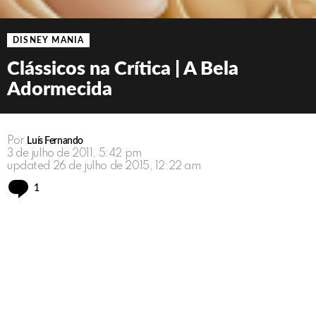
DISNEY MANIA
Clássicos na Crítica | A Bela
Adormecida
Por
Luís Fernando
3 de julho de 2011, 5:42 pm
updated
26 de julho de 2015, 12:22 am
Comment
1