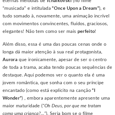
eternas melodias de
Tchaikovski
(no filme
“musicada” e intitulada
“Once Upon a Dream”
), e
tudo somado à, novamente, uma animação incrível
com movimentos convincentes, fluídos, graciosos,
elegantes! Não tem como ser mais
perfeito
!
Além disso, essa é uma das poucas cenas onde o
longa dá maior atenção à sua real protagonista,
Aurora
que ironicamente, apesar de ser o centro
de toda a trama, acaba tendo poucas sequências de
destaque. Aqui podemos ver o quanto ela é uma
jovem romântica, que sonha com o seu príncipe
encantado (como está explicito na canção
“I
Wonder”
) , embora aparentemente apresente uma
maior maturidade (
“Oh Deus, por que me tratam
como uma criança?…”
). Seria bom se o filme