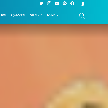
Twitter
Instagram
YouTube
Spotify
Facebook
SWITCH
SKIN
PESQUISAR
CIAS
QUIZZES
VÍDEOS
MAIS