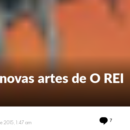
 novas artes de O REI
Comment
7
de 2015, 1:47 am