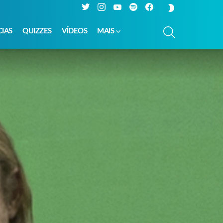
Twitter
Instagram
YouTube
Spotify
Facebook
SWITCH
SKIN
PESQUISAR
CIAS
QUIZZES
VÍDEOS
MAIS