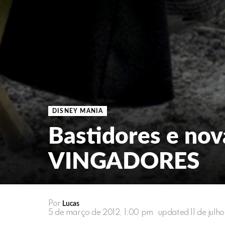
DISNEY MANIA
Bastidores e no
VINGADORES
Por
Lucas
5 de março de 2012, 1:00 pm
updated
11 de jul