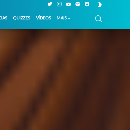
Twitter
Instagram
YouTube
Spotify
Facebook
SWITCH
SKIN
PESQUISAR
CIAS
QUIZZES
VÍDEOS
MAIS