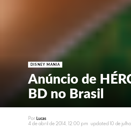
DISNEY MANIA
Anúncio de HÉ
BD no Brasil
Por
Lucas
4 de abril de 2014, 12:00 pm
updated
10 de julh