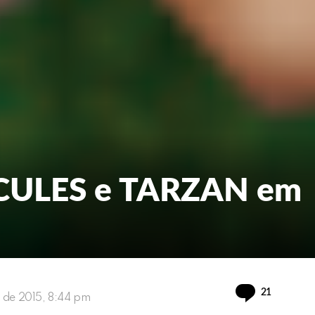
RCULES e TARZAN em
Comment
21
o de 2015, 8:44 pm