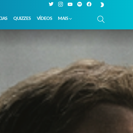
Twitter
Instagram
YouTube
Spotify
Facebook
SWITCH
SKIN
PESQUISAR
CIAS
QUIZZES
VÍDEOS
MAIS