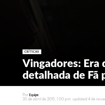
CRÍTICAS
Vingadores: Era d
detalhada de Fã 
Por
Equipe
30 de abril de 2015, 1:00 pm
updated
4 de nove