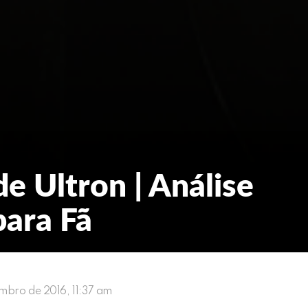
e Ultron | Análise
para Fã
mbro de 2016, 11:37 am