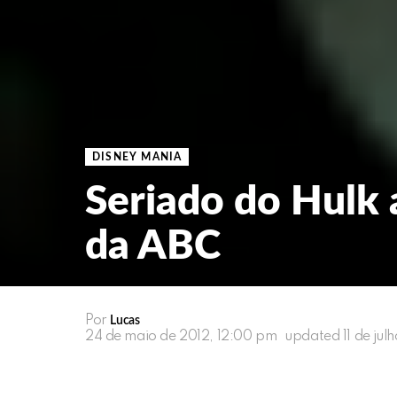
DISNEY MANIA
Seriado do Hulk 
da ABC
Por
Lucas
24 de maio de 2012, 12:00 pm
updated
11 de ju