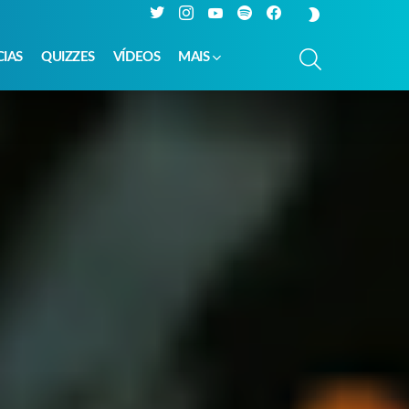
Twitter
Instagram
YouTube
Spotify
Facebook
SWITCH
SKIN
PESQUISAR
CIAS
QUIZZES
VÍDEOS
MAIS